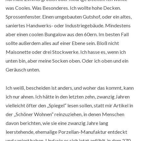
was Cooles. Was Besonderes. Ich wollte hohe Decken.
Sprossenfenster. Einen umgebauten Gutshof, oder ein altes,
saniertes Handwerks- oder Industriegebäude. Mindestens
aber einen coolen Bungalow aus den 60ern. Im besten Fall
sollte außerdem alles auf einer Ebene sein. Bloß nicht
Maisonette oder drei Stockwerke. Ich hasse es, wenn ich
unten bin, aber meine Socken oben. Oder ich oben und ein
Geräusch unten.
Ich weiß, bescheiden ist anders, und woher das kommt, kann
ich nur ahnen. Ich hätte in den letzten zehn, zwanzig Jahren
vielleicht öfter den „Spiegel“ lesen sollen, statt mir Artikel in
der „Schöner Wohnen“ reinzuziehen, in denen Menschen
davon berichten, wie sie eine zwanzig Jahre lang
leerstehende, ehemalige Porzellan-Manufaktur entdeckt
und saniert haben. Und wie es sich jetzt anfühlt, in dem 270